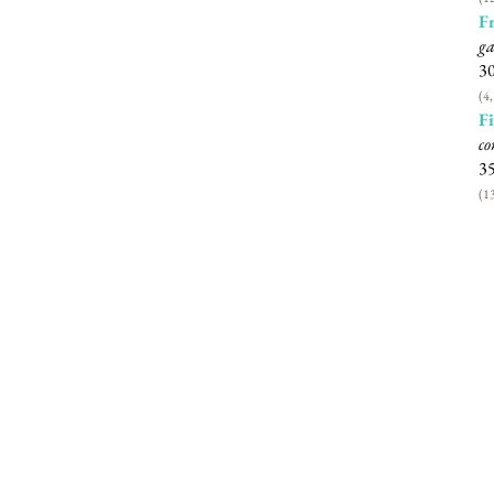
F
ga
3
(4,
Fi
co
3
(1