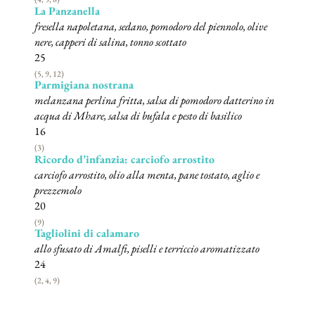
La Panzanella
fresella napoletana, sedano, pomodoro del piennolo, olive
nere, capperi di salina, tonno scottato
25
(5, 9, 12)
Parmigiana nostrana
melanzana perlina fritta, salsa di pomodoro datterino in
acqua di Mhare, salsa di bufala e pesto di basilico
16
(3)
Ricordo d’infanzia: carciofo arrostito
carciofo arrostito, olio alla menta, pane tostato, aglio e
prezzemolo
20
(9)
Tagliolini di calamaro
allo sfusato di Amalfi, piselli e terriccio aromatizzato
24
(2, 4, 9)