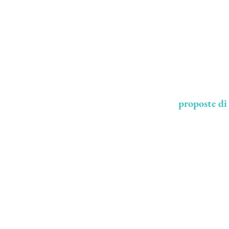
Le
proposte di
MHARE
Rest