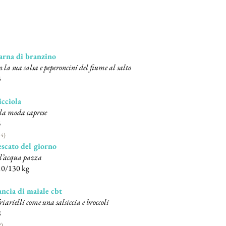
arna di branzino
n la sua salsa e peperoncini del fiume al salto
3
cciola
la moda caprese
5
 4)
scato del giorno
l’acqua pazza
10/130 kg
ncia di maiale cbt
friarielli come una salsiccia e broccoli
8
2)