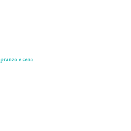
 pranzo e cena
da
aurant - Capri