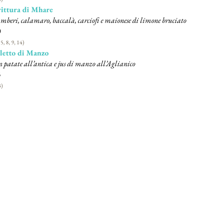
rittura di Mhare
mberi, calamaro, baccalà, carciofi e maionese di limone bruciato
0
 5, 8, 9, 14)
letto di Manzo
n patate all’antica e jus di manzo all’Aglianico
5
3)