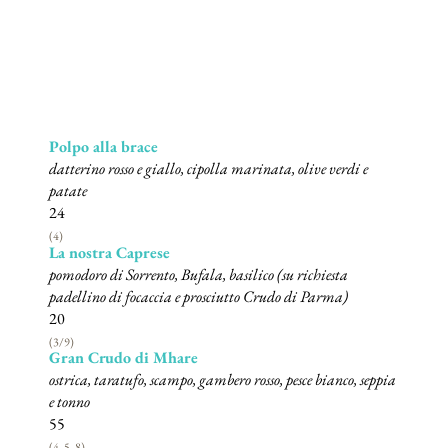
Polpo alla brace
datterino rosso e giallo, cipolla marinata, olive verdi e
patate
24
(4)
La nostra Caprese
pomodoro di Sorrento, Bufala, basilico (su richiesta
padellino di focaccia e prosciutto Crudo di Parma)
20
(3/9)
Gran Crudo di Mhare
ostrica, taratufo, scampo, gambero rosso, pesce bianco, seppia
e tonno
55
(4, 5, 8)