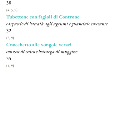
38
(4, 5, 9)
Tubettone con fagioli di Controne
carpaccio di baccalà agli agrumi e guanciale croccante
32
(5, 9)
Gnocchetto alle vongole veraci
con zest di cedro e bottarga di muggine
35
(4, 9)