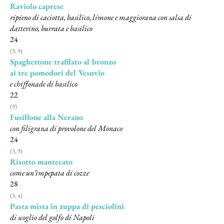
Raviolo caprese
ripieno di caciotta, basilico, limone e maggiorana con salsa di
datterino, burrata e basilico
24
(3, 9)
Spaghettone trafilato al bronzo
ai tre pomodori del Vesuvio
e chiffonade di basilico
22
(9)
Fusillone alla Nerano
con filigrana di provolone del Monaco
24
(3, 9)
Risotto mantecato
come un’impepata di cozze
28
(3, 4)
Pasta mista in zuppa di pesciolini
di scoglio del golfo di Napoli