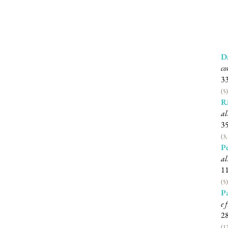
Secondi piatti
D
co
3
(5)
Ri
al
3
(3,
Pe
al
1
(5)
Pa
e 
2
(1