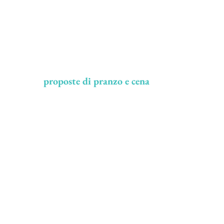
Le
proposte di pranzo e cena
da
MHARE
Restaurant - Capri
Pour commencer