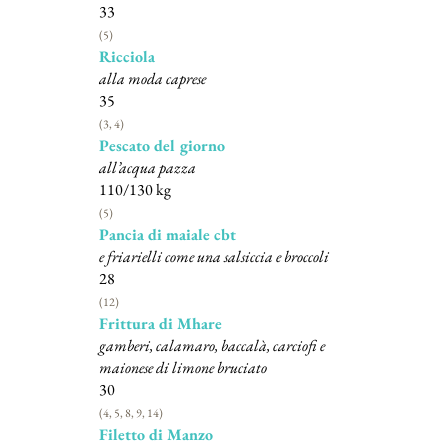
33
(5)
Ricciola
alla moda caprese
35
(3, 4)
Pescato del giorno
all’acqua pazza
110/130 kg
(5)
Pancia di maiale cbt
e friarielli come una salsiccia e broccoli
28
(12)
Frittura di Mhare
gamberi, calamaro, baccalà, carciofi e
maionese di limone bruciato
30
(4, 5, 8, 9, 14)
Filetto di Manzo