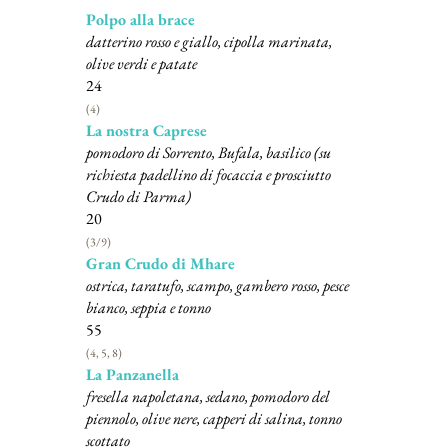
Polpo alla brace
datterino rosso e giallo, cipolla marinata,
olive verdi e patate
24
(4)
La nostra Caprese
pomodoro di Sorrento, Bufala, basilico (su
richiesta padellino di focaccia e prosciutto
Crudo di Parma)
20
(3/9)
Gran Crudo di Mhare
ostrica, taratufo, scampo, gambero rosso, pesce
bianco, seppia e tonno
55
(4, 5, 8)
La Panzanella
fresella napoletana, sedano, pomodoro del
piennolo, olive nere, capperi di salina, tonno
scottato