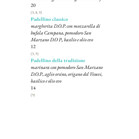
20
(3, 8, 9)
Padellino classico
margherita D.O.P. con mozzarella di
bufala Campana, pomodoro San
Marzano D.O P., basilio e olio evo
12
(3, 9)
Padellino della tradizione
marinara con pomodoro San Marzano
D.O.P., aglio orsino, origano del Vesuvi,
basilico e olio evo
14
(9)