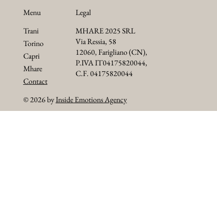
Menu
Legal
Trani
MHARE 2025 SRL
Via Ressia, 58
Torino
12060, Farigliano (CN),
Capri
P.IVA IT04175820044,
Mhare
C.F. 04175820044
Contact
© 2026 by
Inside Emotions Agency