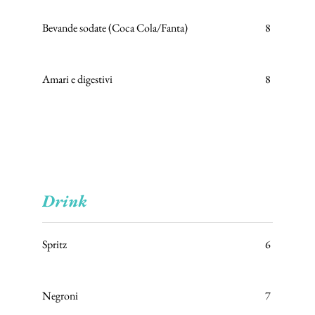
Bevande sodate (Coca Cola/Fanta)
8
Amari e digestivi
8
Drink
Spritz
6
Negroni
7