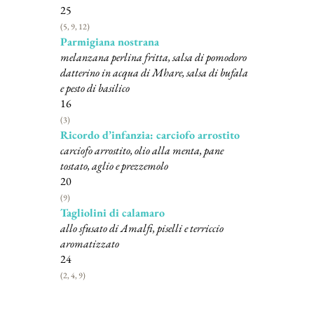
25
(5, 9, 12)
Parmigiana nostrana
melanzana perlina fritta, salsa di pomodoro
datterino in acqua di Mhare, salsa di bufala
e pesto di basilico
16
(3)
Ricordo d’infanzia: carciofo arrostito
carciofo arrostito, olio alla menta, pane
tostato, aglio e prezzemolo
20
(9)
Tagliolini di calamaro
allo sfusato di Amalfi, piselli e terriccio
aromatizzato
24
(2, 4, 9)