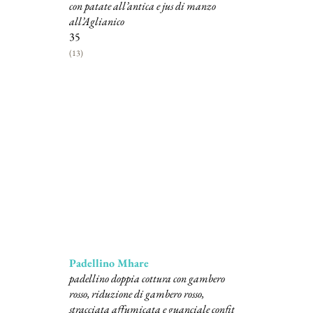
con patate all’antica e jus di manzo
all’Aglianico
35
(13)
Deuxième plats
Padellino Mhare
padellino doppia cottura con gambero
rosso, riduzione di gambero rosso,
stracciata affumicata e guanciale confit