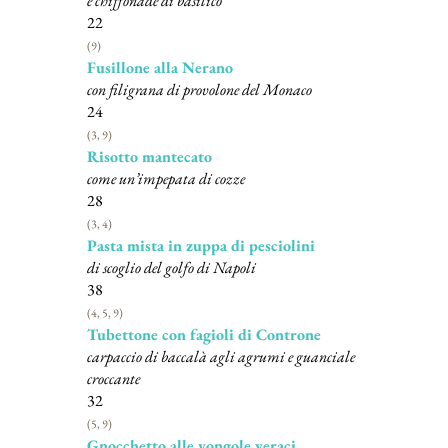
e chiffonade di basilico
22
(9)
Fusillone alla Nerano
con filigrana di provolone del Monaco
24
(3, 9)
Risotto mantecato
come un’impepata di cozze
28
(3, 4)
Pasta mista in zuppa di pesciolini
di scoglio del golfo di Napoli
38
(4, 5, 9)
Tubettone con fagioli di Controne
carpaccio di baccalà agli agrumi e guanciale
croccante
32
(5, 9)
Gnocchetto alle vongole veraci