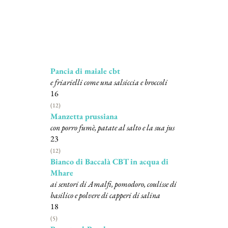
Secondi piatti
Pancia di maiale cbt
e friarielli come una salsiccia e broccoli
16
(12)
Manzetta prussiana
con porro fumè, patate al salto e la sua jus
23
(12)
Bianco di Baccalà CBT in acqua di
Mhare
ai sentori di Amalfi, pomodoro, coulisse di
basilico e polvere di capperi di salina
18
(5)