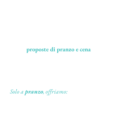
Le
proposte di pranzo e cena
da
MHARE
Bistrot -Torino
Solo a
pranzo
, offriamo:
Menu del Giorno