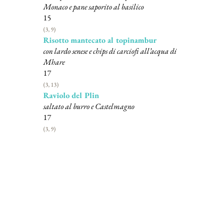
Monaco e pane saporito al basilico
15
(3, 9)
Risotto mantecato al topinambur
con lardo senese e chips di carciofi all’acqua di
Mhare
17
(3, 13)
Raviolo del Plin
saltato al burro e Castelmagno
17
(3, 9)