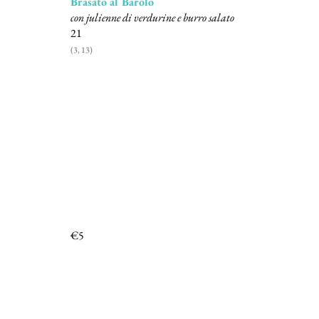
Brasato al Barolo
con julienne di verdurine e burro salato
21
(3, 13)
Contorni
€5