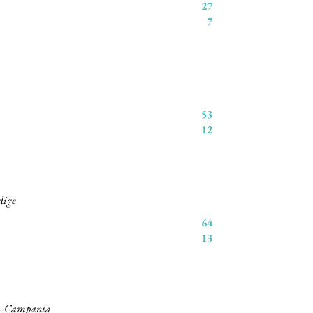
27
7
53
12
dige
64
13
o - Campania