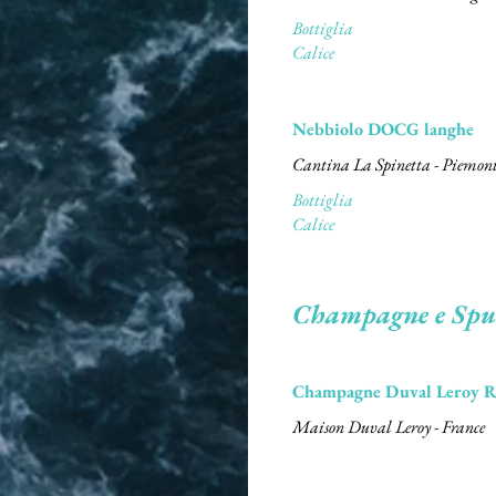
Bottiglia
Calice
Nebbiolo DOCG langhe
Cantina La Spinetta - Piemon
Bottiglia
Calice
Champagne e Sp
Champagne Duval Leroy R
Maison Duval Leroy - France