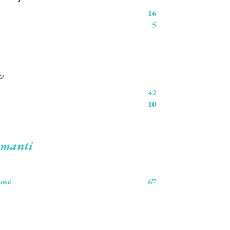
16
5
te
42
10
umanti
osé
67