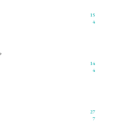
15
4
o
14
4
27
7