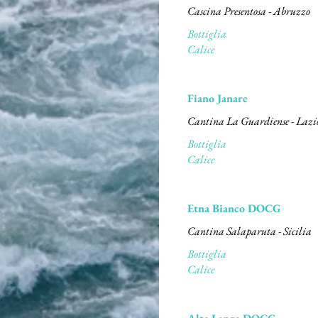
Cascina Presentosa - Abruzzo
Bottiglia
Calice
Fiano Janare
Cantina La Guardiense - Lazi
Bottiglia
Calice
Etna Bianco DOCG
Cantina Salaparuta - Sicilia
Bottiglia
Calice