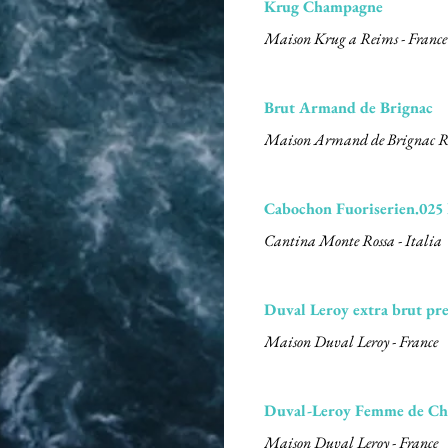
Krug Champagne
Brut Armand de Brignac
Maison Armand de Brignac Re
Cabochon Fuoriserien.025
Cantina Monte Rossa - Italia
Duval Leroy extra brut pr
Maison Duval Leroy - France
Duval-Leroy Femme de Ch
Maison Duval Leroy - France