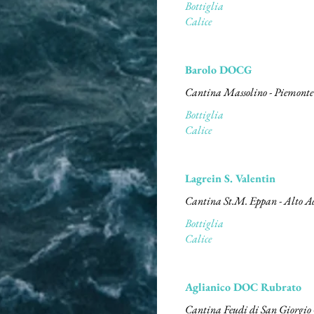
Bottiglia
Calice
Barolo DOCG
Bottiglia
Calice
Lagrein S. Valentin
Cantina St.M. Eppan - Alto A
Bottiglia
Calice
Aglianico DOC Rubrato
Cantina Feudi di San Giorgi