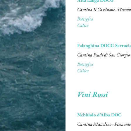
Alta Langa DOCG
Cantina Il Cascinone - Piemon
Bottiglia
Calice
Falanghina DOCG Serrocie
Bottiglia
Calice
Vini Rossi
Nebbiolo d’Alba DOC
Cantina Massolino - Piemonte