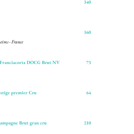
340
360
ims - France
 Franciacorta DOCG Brut NV
73
estige premier Cru
64
ampagne Brut gran cru
210